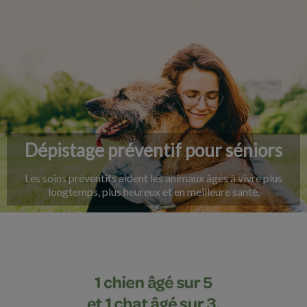
IvcPractices.HeaderNav.Search.Label
Envoyer
Dépistage préventif pour séniors
Les soins préventifs aident les animaux âgés à vivre plus
longtemps, plus heureux et en meilleure santé.