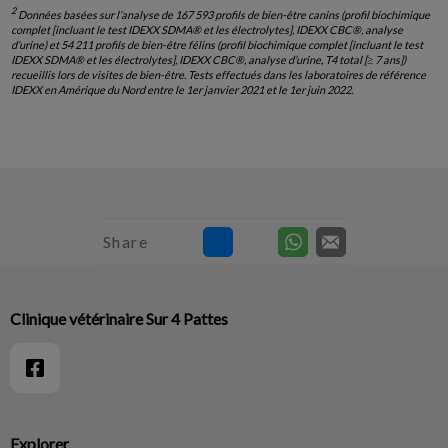
2
Données basées sur l’analyse de 167 593 profils de bien-être canins (profil biochimique
complet [incluant le test IDEXX SDMA® et les électrolytes], IDEXX CBC®, analyse
d’urine) et 54 211 profils de bien-être félins (profil biochimique complet [incluant le test
IDEXX SDMA® et les électrolytes], IDEXX CBC®, analyse d’urine, T4 total [≥ 7 ans])
recueillis lors de visites de bien-être. Tests effectués dans les laboratoires de référence
IDEXX en Amérique du Nord entre le 1er janvier 2021 et le 1er juin 2022.
Share
Clinique vétérinaire Sur 4 Pattes
Explorer