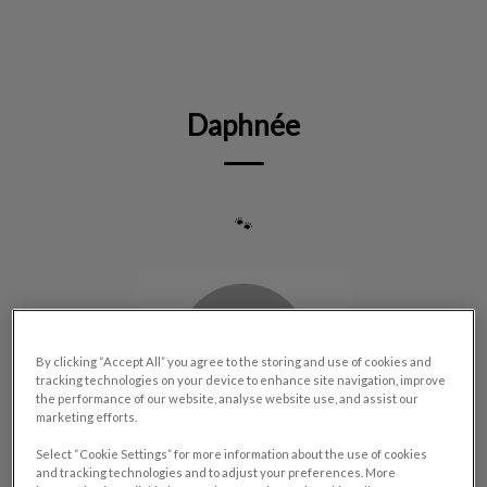
IvcPractices.HeaderNav.Search.Label
Envoyer
Daphnée
🐾
By clicking “Accept All” you agree to the storing and use of cookies and
tracking technologies on your device to enhance site navigation, improve
the performance of our website, analyse website use, and assist our
marketing efforts.
Select “Cookie Settings” for more information about the use of cookies
and tracking technologies and to adjust your preferences. More