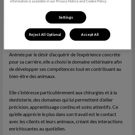
information is available in our Privacy Notice and Cookie Policy.
Settings
Daphnée
Aide-technicienne
Reject All Optional
Accept All
Daphnée se prépare à entreprendre sa formation en
Techniques de santé animale dès septembre 2026.
Animée par le désir d’acquérir de l’expérience concrète
pour sa carrière, elle a choisi le domaine vétérinaire afin
de développer ses compétences tout en contribuant au
bien-être des animaux.
Elle s’intéresse particulièrement aux chirurgies et à la
dentisterie, des domaines qui lui permettent d’allier
précision, apprentissage continu et soins attentifs. Ce
qu’elle apprécie le plus dans son travail est le contact
avec les clients et leurs animaux, créant des interactions
enrichissantes au quotidien.