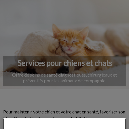
IvcPractices.HeaderNav.Search.Label
Envoyer
Services pour chiens et chats
Offre de soins de santé diagnostiques, chirurgicaux et
préventifs pour les animaux de compagnie.
Pour maintenir votre chien et votre chat en santé, favoriser son
bien-être et aider à votre bonne cohabitation, nous vous
proposons une panoplie de soins, de services et de conseils