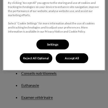
vétérinaires. Voyez ici tout ce qu’on peut faire pour votre poilu
By clicking “Accept All” you agree to the storing and use of cookies and
tracking technologies on your device to enhance site navigation, improve
et vous.
the performance of our website, analyse website use, and assist our
marketing efforts.
Select “Cookie Settings” for more information about the use of cookies
Nos services
and tracking technologies and to adjust your preferences. More
information is available in our Privacy Notice and Cookie Policy.
Settings
Bilan sanguin
Reject All Optional
Accept All
Conseils comportementaux
Conseils nutritionnels
Euthanasie
Examen vétérinaire