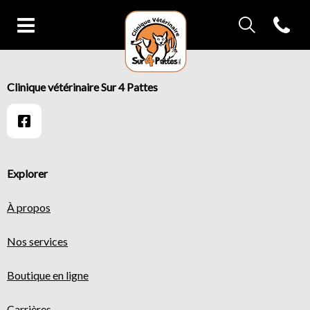
IvcPractices.Head
Open con
IvcPractices.HeaderNav.Search.Label
Page d'accueil de Clinique vétérin
Envoyer
IvcPractices.HeaderNav.Search.Label
Clinique vétérinaire Sur 4 Pattes
Envoyer
Explorer
À propos
Nos services
Boutique en ligne
Carrières