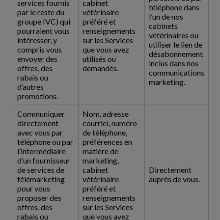
services fournis
cabinet
téléphone dans
par le reste du
vétérinaire
l’un de nos
groupe IVC) qui
préféré et
cabinets
pourraient vous
renseignements
vétérinaires ou
intéresser, y
sur les Services
utiliser le lien de
compris vous
que vous avez
désabonnement
envoyer des
utilisés ou
inclus dans nos
offres, des
demandés.
communications
rabais ou
marketing.
d’autres
promotions.
Communiquer
Nom, adresse
directement
courriel, numéro
avec vous par
de téléphone,
téléphone ou par
préférences en
l’intermédiaire
matière de
d’un fournisseur
marketing,
de services de
cabinet
Directement
télémarketing
vétérinaire
auprès de vous.
pour vous
préféré et
proposer des
renseignements
offres, des
sur les Services
rabais ou
que vous avez