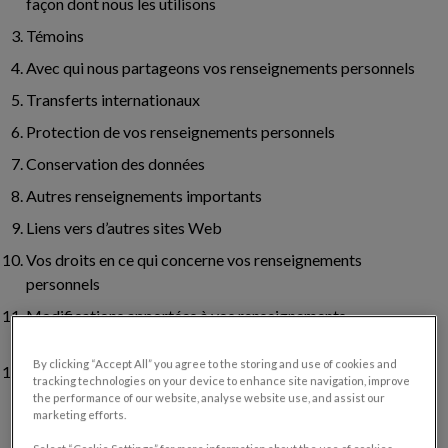
façon dont nous les utilisons
Témoins
Avec qui nous partageons vos renseignements personnels
Transferts internationaux
Protection de vos renseignements personnels
Conservation des données
Autres renseignements importants
Liens vers d’autres sites Web
Vos droits en ce qui concerne vos renseignements
personnels
Modifications apportées à vos renseignements
personnels
By clicking “Accept All” you agree to the storing and use of cookies and
Coordonnées
tracking technologies on your device to enhance site navigation, improve
the performance of our website, analyse website use, and assist our
marketing efforts.