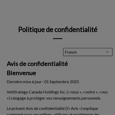
IvcPractices.HeaderNav.Search.Label
Envoyer
Politique de confidentialité
French
Avis de confidentialité
Bienvenue
Dernière mise à jour : 01 Septembre 2025
VetStrategy Canada Holdings Inc. (« nous », « notre », « nos
») s’engage à protéger vos renseignements personnels.
Le présent Avis de confidentialité (l’«
Avis
») explique
comment nous recueillons, utilisons et protégeons les