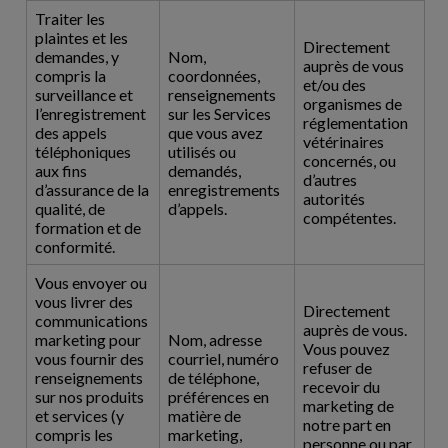
Traiter les
plaintes et les
Directement
demandes, y
Nom,
auprès de vous
compris la
coordonnées,
et/ou des
surveillance et
renseignements
organismes de
l’enregistrement
sur les Services
réglementation
des appels
que vous avez
vétérinaires
téléphoniques
utilisés ou
concernés, ou
aux fins
demandés,
d’autres
d’assurance de la
enregistrements
autorités
qualité, de
d’appels.
compétentes.
formation et de
conformité.
Vous envoyer ou
vous livrer des
Directement
communications
auprès de vous.
marketing pour
Nom, adresse
Vous pouvez
vous fournir des
courriel, numéro
refuser de
renseignements
de téléphone,
recevoir du
sur nos produits
préférences en
marketing de
et services (y
matière de
notre part en
compris les
marketing,
personne ou par